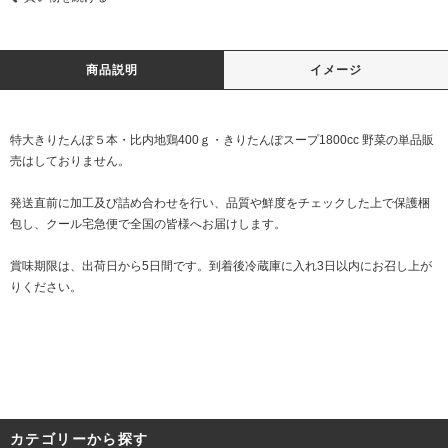
商品説明
イメージ
特大きりたんぽ５本・比内地鶏400ｇ・きりたんぽスープ1800cc 野菜の単品販
売はしておりません。
発送直前に加工及び詰め合わせを行い、品質や鮮度をチェックした上で保護梱
包し、クール宅急便で全国の皆様へお届けします。
賞味期限は、出荷日から5日間です。到着後冷蔵庫に入れ3日以内にお召し上が
りください。
カテゴリーから探す