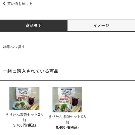
買い物を続ける
商品説明
イメージ
鍋用ぶつ切り
一緒に購入されている商品
きりたんぽ鍋セット2人
きりたんぽ鍋セット3人
前
前
5,700円(税込)
8,400円(税込)